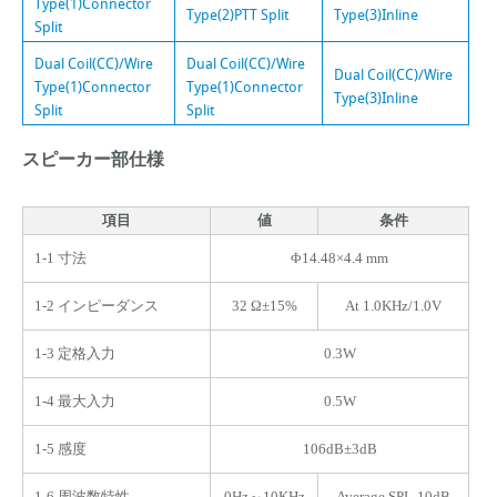
Type(1)Connector
Type(2)PTT Split
Type(3)Inline
Split
Dual Coil(CC)/Wire
Dual Coil(CC)/Wire
Dual Coil(CC)/Wire
Type(1)Connector
Type(1)Connector
Type(3)Inline
Split
Split
スピーカー部仕様
項目
値
条件
1-1 寸法
Φ14.48×4.4 mm
1-2 インピーダンス
32 Ω±15%
At 1.0KHz/1.0V
1-3 定格入力
0.3W
1-4 最大入力
0.5W
1-5 感度
106dB±3dB
1-6 周波数特性
0Hz～10KHz
Average SPL-10dB