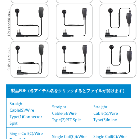
製品PDF（各アイテム名をクリックするとファイルが開けます）
Straight
Straight
Straight
Cable(S)/Wire
Cable(S)/Wire
Cable(S)/Wire
Type(1)Connector
Type(2)PTT Split
Type(3)Inline
Split
Single Coil(C)/Wire
Single Coil(C))/Wire
Single Coil(C)/Wire