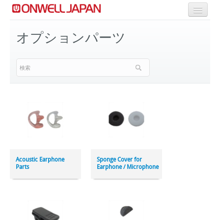
商品一覧
オプションパーツ
Selective Range
OEM/ODM Solution
Acoustic Earphone
Sponge Cover for
Parts
Earphone / Microphone