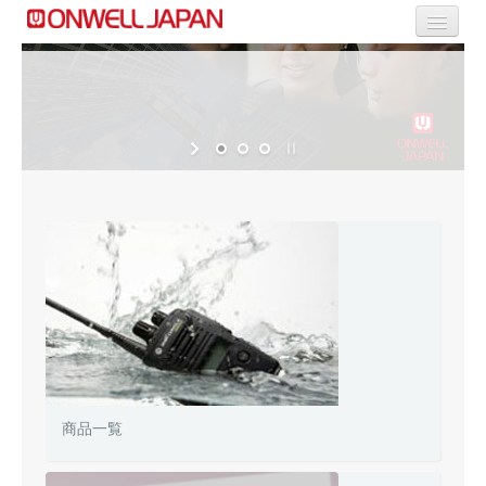
商品一覧
Flexible Production
Selective Range
OEM/ODM Solution
商品一覧