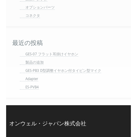
オプションパーツ
コネクタ
最近の投稿
GES-07 フラット耳掛けイヤホン
製品の追加
GES-PB3 D型調整イヤホン付タイピン型マイク
Adapter
ES-PVB4
オンウェル・ジャパン株式会社