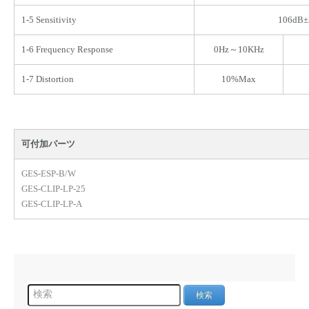
1-5 Sensitivity
106dB±
1-6 Frequency Response
0Hz～10KHz
1-7 Distortion
10%Max
可付加パーツ
GES-ESP-B/W
GES-CLIP-LP-25
GES-CLIP-LP-A