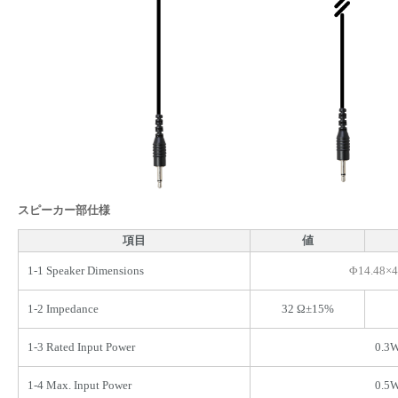
スピーカー部仕様
項目
値
1-1 Speaker Dimensions
Φ14.48×4
1-2 Impedance
32 Ω±15%
1-3 Rated Input Power
0.3
1-4 Max. Input Power
0.5