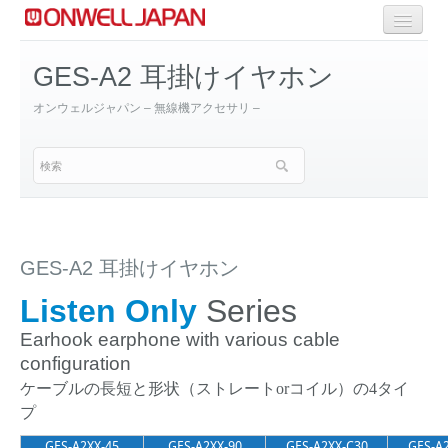
商品一覧
GES-A2 耳掛けイヤホン
Selective Range
オンウェルジャパン – 無線機アクセサリ –
OEM/ODM Solution
GES-A2 耳掛けイヤホン
Listen Only
Series
Earhook earphone with various cable
configuration
ケーブルの長短と形状（ストレートorコイル）の4タイ
プ
GES-A2XX-45
GES-A2XX-90
GES-A2XX-C30
GES-A