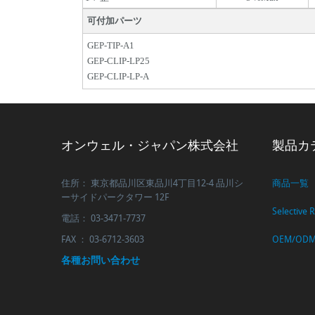
可付加パーツ
GEP-TIP-A1
GEP-CLIP-LP25
GEP-CLIP-LP-A
オンウェル・ジャパン株式会社
製品カ
住所： 東京都品川区東品川4丁目12-4 品川シ
商品一覧
ーサイドパークタワー 12F
Selective 
電話： 03-3471-7737
FAX ： 03-6712-3603
OEM/ODM 
各種お問い合わせ