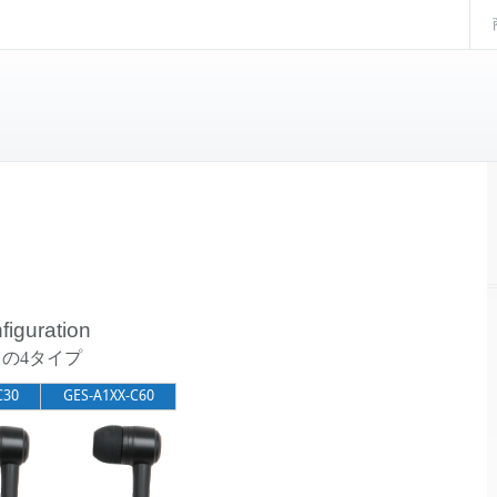
figuration
の4タイプ
C30
GES-A1XX-C60