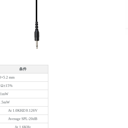
条件
0×5.2 mm
 Ω±15%
1mW
1.5mW
At 1.0KHZ/0.126V
Average SPL-20dB
At 1.6KHz