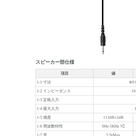
スピーカー部仕様
項目
値
1-1 寸法
Φ9.
1-2 インピーダンス
16
1-3 定格入力
1-4 最大入力
1-5 感度
113dB±3dB
1-6 周波数特性
0Hz-5KHz ﾂ
1-7 歪
5 %Max