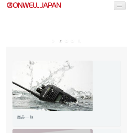
商品一覧
Flexible Production
Selective Range
OEM/ODM Solution
商品一覧