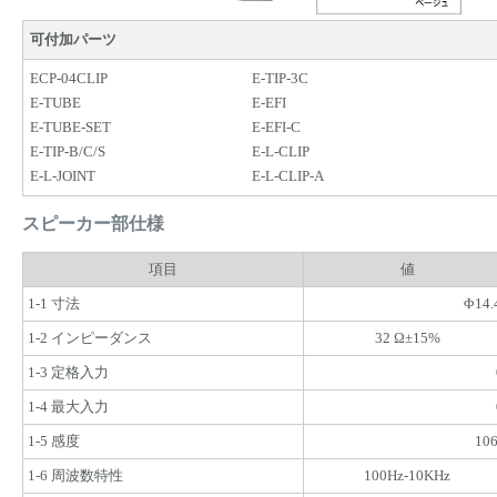
可付加パーツ
ECP-04CLIP
E-TIP-3C
E-TUBE
E-EFI
E-TUBE-SET
E-EFI-C
E-TIP-B/C/S
E-L-CLIP
E-L-JOINT
E-L-CLIP-A
スピーカー部仕様
項目
値
1-1 寸法
Φ14.
1-2 インピーダンス
32 Ω±15%
1-3 定格入力
1-4 最大入力
1-5 感度
10
1-6 周波数特性
100Hz-10KHz