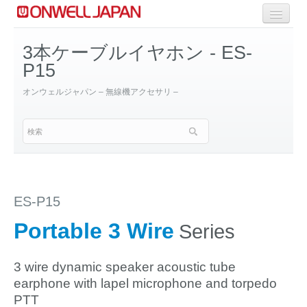
商品一覧
3本ケーブルイヤホン - ES-
P15
Selective Range
オンウェルジャパン – 無線機アクセサリ –
OEM/ODM Solution
ES-P15
Portable 3 Wire
Series
3 wire dynamic speaker acoustic tube
earphone with lapel microphone and torpedo
PTT