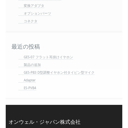
変換アダプタ
オプションパーツ
コネクタ
最近の投稿
GES-07 フラット耳掛けイヤホン
製品の追加
GES-PB3 D型調整イヤホン付タイピン型マイク
Adapter
ES-PVB4
オンウェル・ジャパン株式会社