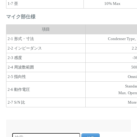
1-7 歪
10% Max
マイク部仕様
項目
2-1 形式・寸法
Condenser Type
2-2 インピーダンス
2.
2-3 感度
-3
2-4 周波数範囲
50
2-5 指向性
Omni-
Standa
2-6 動作電圧
Max. Opera
2-7 S/N 比
More