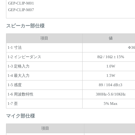
GEP-CLIP-M01
GEP-CLIP-M07
スピーカー部仕様
項目
値
1-1 寸法
Φ36
1-2 インピーダンス
8Ω / 16Ω ± 15%
1-3 定格入力
1.0W
1-4 最大入力
1.5W
1-5 感度
89 / 104 dB±3
1-6 周波数特性
380Hz-5.6/10KHz
1-7 歪
5% Max
マイク部仕様
項目