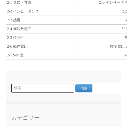
2-1 形式・寸法
コンデンサータイプ, 
2-2 インピーダンス
2.
2-3 感度
-
2-4 周波数範囲
50
2-5 指向性
2-6 動作電圧
標準電圧 3
2-7 S/N 比
5
カテゴリー