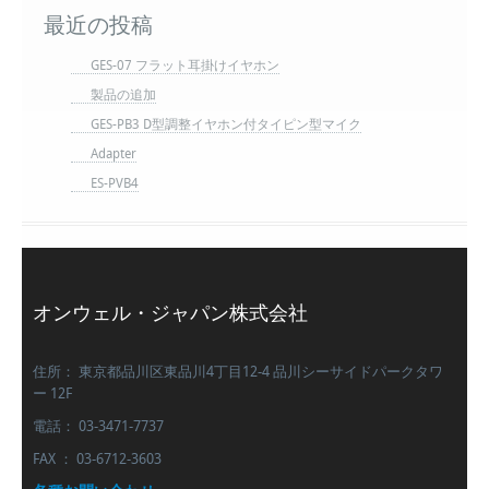
最近の投稿
GES-07 フラット耳掛けイヤホン
製品の追加
GES-PB3 D型調整イヤホン付タイピン型マイク
Adapter
ES-PVB4
オンウェル・ジャパン株式会社
住所： 東京都品川区東品川4丁目12-4 品川シーサイドパークタワ
ー 12F
電話： 03-3471-7737
FAX ： 03-6712-3603